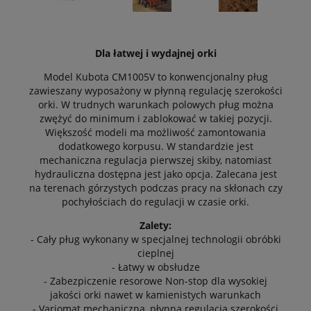
Dla łatwej i wydajnej orki
Model Kubota CM1005V to konwencjonalny pług
zawieszany wyposażony w płynną regulację szerokości
orki. W trudnych warunkach polowych pług można
zwężyć do minimum i zablokować w takiej pozycji.
Większość modeli ma możliwość zamontowania
dodatkowego korpusu. W standardzie jest
mechaniczna regulacja pierwszej skiby, natomiast
hydrauliczna dostępna jest jako opcja. Zalecana jest
na terenach górzystych podczas pracy na skłonach czy
pochyłościach do regulacji w czasie orki.
Zalety:
- Cały pług wykonany w specjalnej technologii obróbki
cieplnej
- Łatwy w obsłudze
- Zabezpiczenie resorowe Non-stop dla wysokiej
jakości orki nawet w kamienistych warunkach
- Variomat mechaniczna, płynna regulacja szerokości