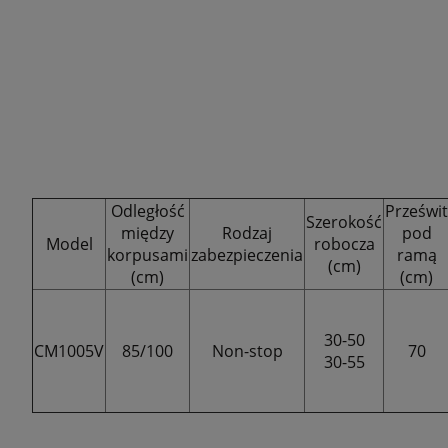
Odległość
Prześwit
Szerokość
między
Rodzaj
pod
Model
robocza
korpusami
zabezpieczenia
ramą
(cm)
(cm)
(cm)
30-50
CM1005V
85/100
Non-stop
70
30-55