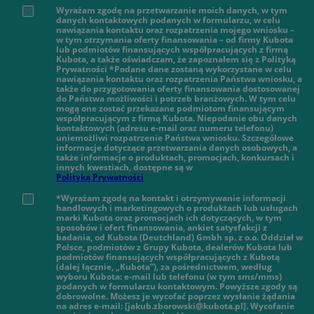
Wyrażam zgodę na przetwarzanie moich danych, w tym
danych kontaktowych podanych w formularzu, w celu
nawiązania kontaktu oraz rozpatrzenia mojego wniosku –
w tym otrzymania oferty finansowania – od firmy Kubota
lub podmiotów finansujących współpracujących z firmą
Kubota, a także oświadczam, że zapoznałem się z Polityką
Prywatności *Podane dane zostaną wykorzystane w celu
nawiązania kontaktu oraz rozpatrzenia Państwa wniosku, a
także do przygotowania oferty finansowania dostosowanej
do Państwa możliwości i potrzeb branżowych. W tym celu
mogą one zostać przekazane podmiotom finansującym
współpracującym z firmą Kubota. Niepodanie obu danych
kontaktowych (adresu e-mail oraz numeru telefonu)
uniemożliwi rozpatrzenie Państwa wniosku. Szczegółowe
informacje dotyczące przetwarzania danych osobowych, a
także informacje o produktach, promocjach, konkursach i
innych kwestiach, dostępne są w
Polityką Prywatności
*Wyrażam zgodę na kontakt i otrzymywanie informacji
handlowych i marketingowych o produktach lub usługach
marki Kubota oraz promocjach ich dotyczących, w tym
sposobów i ofert finansowania, ankiet satysfakcji z
badania, od Kubota (Deutchland) Gmbh sp. z o.o. Oddział w
Polsce, podmiotów z Grupy Kubota, dealerów Kubota lub
podmiotów finansujących współpracujących z Kubotą
(dalej łącznie, „Kubota”), za pośrednictwem, według
wyboru Kubota: e-mail lub telefonu (w tym sms/mms)
podanych w formularzu kontaktowym. Powyższe zgody są
dobrowolne. Możesz je wycofać poprzez wysłanie żądania
na adres e-mail: [jakub.zborowski@kubota.pl]. Wycofanie