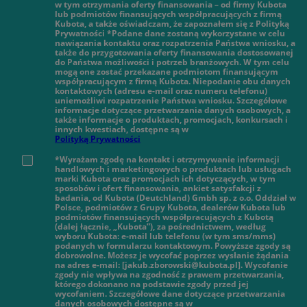
w tym otrzymania oferty finansowania – od firmy Kubota
lub podmiotów finansujących współpracujących z firmą
Kubota, a także oświadczam, że zapoznałem się z Polityką
Prywatności *Podane dane zostaną wykorzystane w celu
nawiązania kontaktu oraz rozpatrzenia Państwa wniosku, a
także do przygotowania oferty finansowania dostosowanej
do Państwa możliwości i potrzeb branżowych. W tym celu
mogą one zostać przekazane podmiotom finansującym
współpracującym z firmą Kubota. Niepodanie obu danych
kontaktowych (adresu e-mail oraz numeru telefonu)
uniemożliwi rozpatrzenie Państwa wniosku. Szczegółowe
informacje dotyczące przetwarzania danych osobowych, a
także informacje o produktach, promocjach, konkursach i
innych kwestiach, dostępne są w
Polityką Prywatności
*Wyrażam zgodę na kontakt i otrzymywanie informacji
handlowych i marketingowych o produktach lub usługach
marki Kubota oraz promocjach ich dotyczących, w tym
sposobów i ofert finansowania, ankiet satysfakcji z
badania, od Kubota (Deutchland) Gmbh sp. z o.o. Oddział w
Polsce, podmiotów z Grupy Kubota, dealerów Kubota lub
podmiotów finansujących współpracujących z Kubotą
(dalej łącznie, „Kubota”), za pośrednictwem, według
wyboru Kubota: e-mail lub telefonu (w tym sms/mms)
podanych w formularzu kontaktowym. Powyższe zgody są
dobrowolne. Możesz je wycofać poprzez wysłanie żądania
na adres e-mail: [jakub.zborowski@kubota.pl]. Wycofanie
zgody nie wpływa na zgodność z prawem przetwarzania,
którego dokonano na podstawie zgody przed jej
wycofaniem. Szczegółowe dane dotyczące przetwarzania
danych osobowych dostępne są w