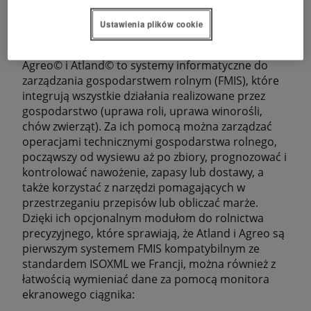
SMAG
Ustawienia plików cookie
Agreo© i Atland© to systemy informatyczne do
zarządzania gospodarstwem rolnym (FMIS), które
integrują wszystkie działania realizowane przez
gospodarstwo (uprawa roli, uprawa winorośli,
chów zwierząt). Za ich pomocą można zarządzać
operacjami technicznymi gospodarstwa rolnego,
począwszy od wysiewu aż po zbiory, prognozować i
kontrolować nawożenie, zapasy lub dostawy, a
także korzystać z narzędzi pomagających w
przestrzeganiu przepisów lub obliczać marże.
Dzięki ich opcjonalnym modułom do rolnictwa
precyzyjnego, które sprawiają, że Atland i Agreo są
pierwszym systemem FMIS kompatybilnym ze
standardem ISOXML we Francji, można również z
łatwością wymieniać dane za pomocą monitora
ekranowego ciągnika: