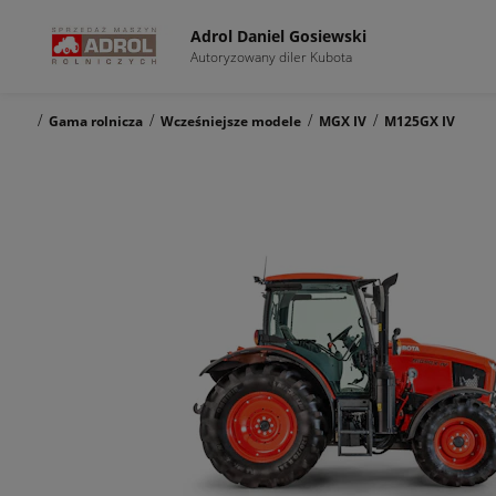
Adrol Daniel Gosiewski
Autoryzowany diler Kubota
/
/
/
/
Gama rolnicza
Wcześniejsze modele
MGX IV
M125GX IV