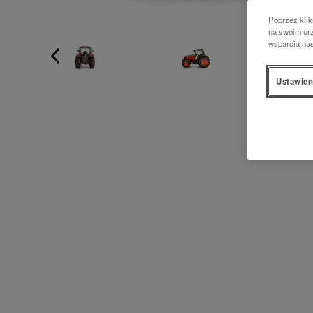
Poprzez klik
na swoim urz
wsparcia na
Ustawien