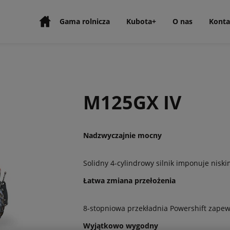
Gama rolnicza
Kubota+
O nas
Konta
M125GX IV
Nadzwyczajnie mocny
Solidny 4-cylindrowy silnik imponuje nisk
Łatwa zmiana przełożenia
8-stopniowa przekładnia Powershift zape
Wyjątkowo wygodny