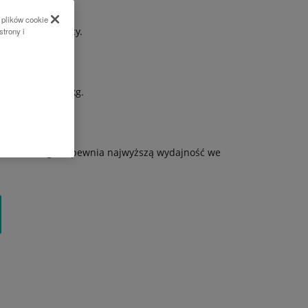
 plików cookie
m miejscem pracy.
strony i
dźwig do 6100 kg.
cza czołowego zapewnia najwyższą wydajność we