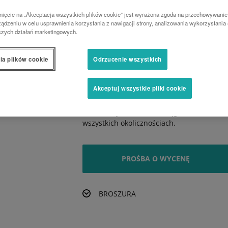
nięcie na „Akceptacja wszystkich plików cookie” jest wyrażona zgoda na przechowywanie
Bardzo przestronna kabina jest doskonały
ądzeniu w celu usprawnienia korzystania z nawigacji strony, analizowania wykorzystania 
szych działań marketingowych.
Niezwykle wytrzymały
ia plików cookie
Odrzucenie wszystkich
Potężny 3-punktowy podnośnik zapewnia u
Proste podnoszenie
Akceptuj wszystkie pliki cookie
Kombinacja możliwości ciągnika i ładowa
wszystkich okolicznościach.
PROŚBA O WYCENĘ
BROSZURA