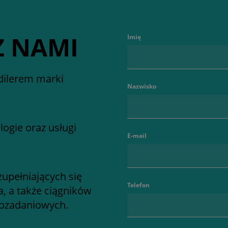
Z NAMI
Imię
dilerem marki
Nazwisko
ogie oraz usługi
E-mail
zupełniających się
Telefon
a, a także ciągników
lozadaniowych.