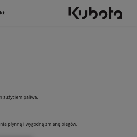
kt
im zużyciem paliwa.
wnia płynną i wygodną zmianę biegów.