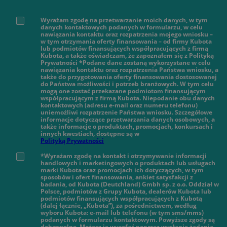
Wyrażam zgodę na przetwarzanie moich danych, w tym
danych kontaktowych podanych w formularzu, w celu
nawiązania kontaktu oraz rozpatrzenia mojego wniosku –
w tym otrzymania oferty finansowania – od firmy Kubota
lub podmiotów finansujących współpracujących z firmą
Kubota, a także oświadczam, że zapoznałem się z Polityką
Prywatności *Podane dane zostaną wykorzystane w celu
nawiązania kontaktu oraz rozpatrzenia Państwa wniosku, a
także do przygotowania oferty finansowania dostosowanej
do Państwa możliwości i potrzeb branżowych. W tym celu
mogą one zostać przekazane podmiotom finansującym
współpracującym z firmą Kubota. Niepodanie obu danych
kontaktowych (adresu e-mail oraz numeru telefonu)
uniemożliwi rozpatrzenie Państwa wniosku. Szczegółowe
informacje dotyczące przetwarzania danych osobowych, a
także informacje o produktach, promocjach, konkursach i
innych kwestiach, dostępne są w
Polityką Prywatności
*Wyrażam zgodę na kontakt i otrzymywanie informacji
handlowych i marketingowych o produktach lub usługach
marki Kubota oraz promocjach ich dotyczących, w tym
sposobów i ofert finansowania, ankiet satysfakcji z
badania, od Kubota (Deutchland) Gmbh sp. z o.o. Oddział w
Polsce, podmiotów z Grupy Kubota, dealerów Kubota lub
podmiotów finansujących współpracujących z Kubotą
(dalej łącznie, „Kubota”), za pośrednictwem, według
wyboru Kubota: e-mail lub telefonu (w tym sms/mms)
podanych w formularzu kontaktowym. Powyższe zgody są
dobrowolne. Możesz je wycofać poprzez wysłanie żądania