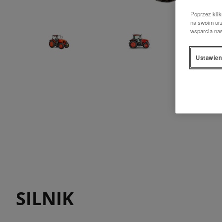
Poprzez klik
na swoim urz
wsparcia na
Ustawien
SILNIK