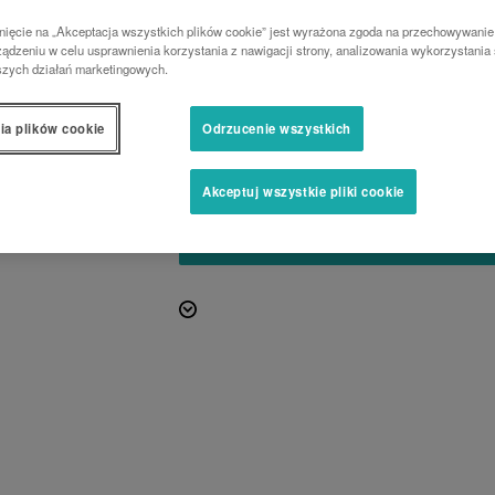
Niezwykle wytrzymały
nięcie na „Akceptacja wszystkich plików cookie” jest wyrażona zgoda na przechowywanie
ądzeniu w celu usprawnienia korzystania z nawigacji strony, analizowania wykorzystania 
Potężny 3-punktowy podnośnik zapewnia u
szych działań marketingowych.
Proste podnoszenie
ia plików cookie
Odrzucenie wszystkich
Kombinacja możliwości ciągnika i ładowa
wszystkich okolicznościach.
Akceptuj wszystkie pliki cookie
PROŚBA O WYCENĘ