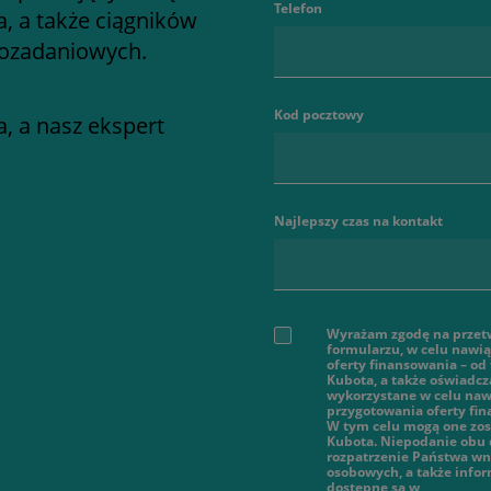
Telefon
a, a także ciągników
lozadaniowych.
Kod pocztowy
, a nasz ekspert
Najlepszy czas na kontakt
Wyrażam zgodę na przet
formularzu, w celu nawi
oferty finansowania – od
Kubota, a także oświadcz
wykorzystane w celu nawi
przygotowania oferty fi
W tym celu mogą one zos
Kubota. Niepodanie obu 
rozpatrzenie Państwa wn
osobowych, a także infor
dostępne są w