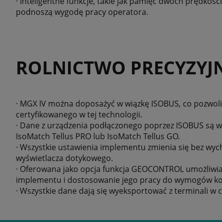
· Inteligentne funkcje, takie jak pamięć dwóch prędkoś
podnoszą wygodę pracy operatora.
ROLNICTWO PRECYZYJ
· MGX IV można doposażyć w wiązkę ISOBUS, co pozwoli
certyfikowanego w tej technologii.
· Dane z urządzenia podłączonego poprzez ISOBUS są w
IsoMatch Tellus PRO lub IsoMatch Tellus GO.
· Wszystkie ustawienia implementu zmienia się bez wych
wyświetlacza dotykowego.
· Oferowana jako opcja funkcja GEOCONTROL umożliwia 
implementu i dostosowanie jego pracy do wymogów ko
· Wszystkie dane dają się wyeksportować z terminali w ce