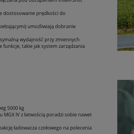
ne dostosowanie prędkości do
pełzającymi) umożliwiają dobranie
ksymalną wydajność przy zmiennych
funkcje, takie jak system zarządzania
wig 5000 kg
wu MGX IV z łatwością poradzi sobie nawet
eakcję ładowacza czołowego na polecenia