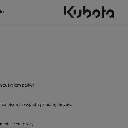
kt
im zużyciem paliwa.
wnia płynną i wygodną zmianę biegów.
m miejscem pracy.