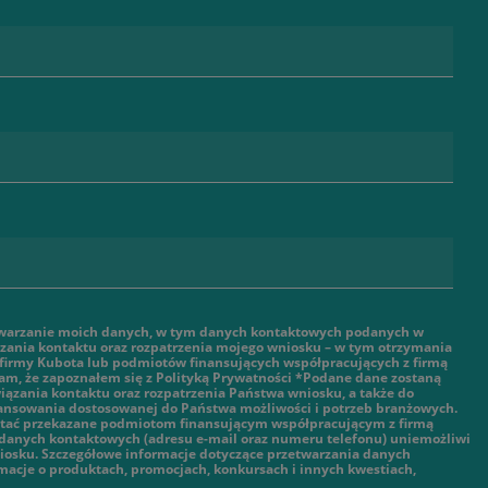
warzanie moich danych, w tym danych kontaktowych podanych w
ązania kontaktu oraz rozpatrzenia mojego wniosku – w tym otrzymania
 firmy Kubota lub podmiotów finansujących współpracujących z firmą
am, że zapoznałem się z Polityką Prywatności *Podane dane zostaną
ązania kontaktu oraz rozpatrzenia Państwa wniosku, a także do
nansowania dostosowanej do Państwa możliwości i potrzeb branżowych.
tać przekazane podmiotom finansującym współpracującym z firmą
danych kontaktowych (adresu e-mail oraz numeru telefonu) uniemożliwi
iosku. Szczegółowe informacje dotyczące przetwarzania danych
macje o produktach, promocjach, konkursach i innych kwestiach,