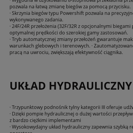
pozwala na łatwą zmianę biegów za pomocą przycisku.
· Skrzynia biegów typu Powershift pozwala na precyzyj
wykonywanego zadania.
· 24F/24R przełożenia (32F/32R z opcjonalnymi biegami 
optymalnej prędkości do szerokiej gamy zastosowań.
· Tryb automatycznej zmiany przełożeń gwarantuje ma
warunkach glebowych i terenowych. · Zautomatyzowane 
pracą na uwrociu, zwiększają efektywność ciągnika.
UKŁAD HYDRAULICZNY
· Trzypunktowy podnośnik tylny kategorii III oferuje udź
· Dzięki pompie hydraulicznej o dużej wartości przepły
z bardzo ciężkimi implementami
· Wysokowydajny układ hydrauliczny zapewnia szybką r