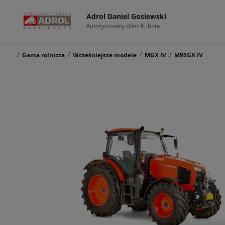
Adrol Daniel Gosiewski
Autoryzowany diler Kubota
/
/
/
/
Gama rolnicza
Wcześniejsze modele
MGX IV
M95GX IV