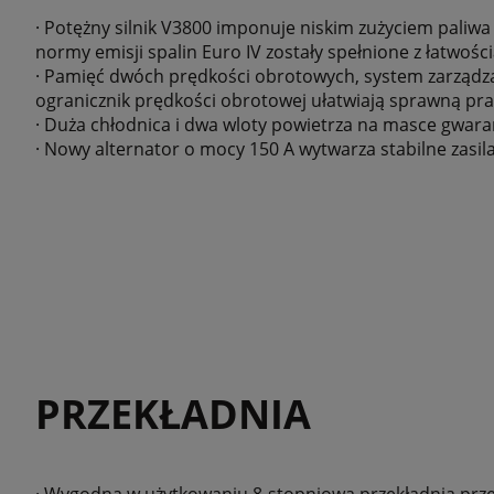
· Potężny silnik V3800 imponuje niskim zużyciem paliw
normy emisji spalin Euro IV zostały spełnione z łatwości
· Pamięć dwóch prędkości obrotowych, system zarządza
ogranicznik prędkości obrotowej ułatwiają sprawną pra
· Duża chłodnica i dwa wloty powietrza na masce gwaran
· Nowy alternator o mocy 150 A wytwarza stabilne zasila
PRZEKŁADNIA
· Wygodna w użytkowaniu 8-stopniowa przekładnia przeł