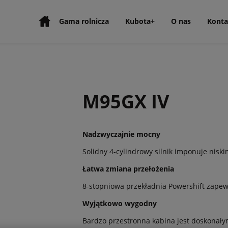
Gama rolnicza
Kubota+
O nas
Konta
M95GX IV
Nadzwyczajnie mocny
Solidny 4-cylindrowy silnik imponuje nisk
Łatwa zmiana przełożenia
8-stopniowa przekładnia Powershift zape
Wyjątkowo wygodny
Bardzo przestronna kabina jest doskonały