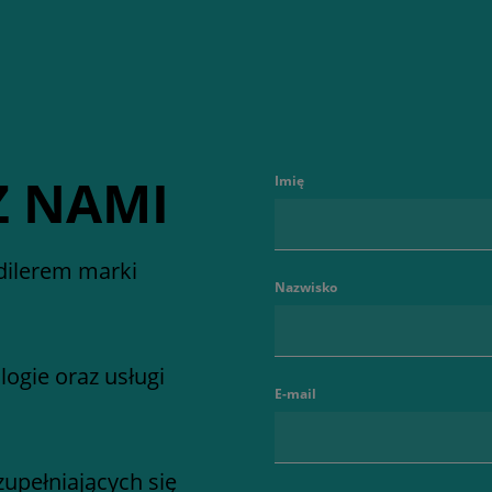
Z NAMI
Imię
dilerem marki
Nazwisko
ogie oraz usługi
E-mail
zupełniających się