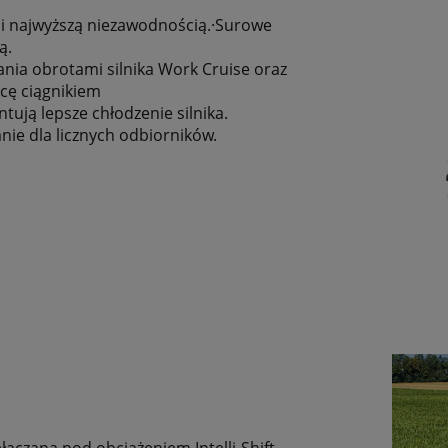
a i najwyższą niezawodnością.·Surowe
ą.
nia obrotami silnika Work Cruise oraz
cę ciągnikiem
tują lepsze chłodzenie silnika.
nie dla licznych odbiorników.
ączana pod obciążeniem Intelli-Shift