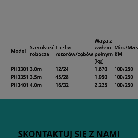
Waga z
Szerokość
Liczba
wałem
Min./Mak
Model
robocza
rotorów/zębów
pełnym
KM
(kg)
PH3301
3.0m
12/24
1,670
100/250
PH3351
3.5m
45/28
1,950
100/250
PH3401
4.0m
16/32
2,225
100/250
SKONTAKTUJ SIĘ Z NAMI