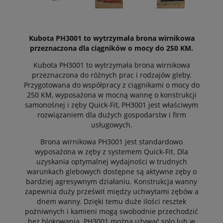
Kubota PH3001 to wytrzymała brona wirnikowa
przeznaczona dla ciągników o mocy do 250 KM.
Kubota PH3001 to wytrzymała brona wirnikowa
przeznaczona do różnych prac i rodzajów gleby.
Przygotowana do współpracy z ciągnikami o mocy do
250 KM, wyposażona w mocną wannę o konstrukcji
samonośnej i zęby Quick-Fit, PH3001 jest właściwym
rozwiązaniem dla dużych gospodarstw i firm
usługowych.
Brona wirnikowa PH3001 jest standardowo
wyposażona w zęby z systemem Quick-Fit. Dla
uzyskania optymalnej wydajności w trudnych
warunkach glebowych dostępne są aktywne zęby o
bardziej agresywnym działaniu. Konstrukcja wanny
zapewnia duży prześwit między uchwytami zębów a
dnem wanny. Dzięki temu duże ilości resztek
pożniwnych i kamieni mogą swobodnie przechodzić
bez blokowania. PH3001 można używać solo lub w