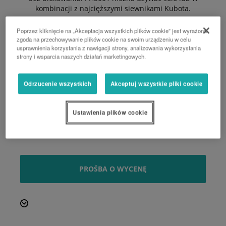
kombinacji z najcięższymi siewnikami Kubota.
Zalety:
Poprzez kliknięcie na „Akceptacja wszystkich plików cookie” jest wyrażona
zgoda na przechowywanie plików cookie na swoim urządzeniu w celu
Wanna o strukturze samonośnej z dużą
usprawnienia korzystania z nawigacji strony, analizowania wykorzystania
odpornością na zginanie i skręcanie
strony i wsparcia naszych działań marketingowych.
Mocna konstrukcja głowicy
Perfekcycjna uprawa na całej szerokości
roboczej przez cztery wirniki (8 zębów) na metr
Odrzucenie wszystkich
Akceptuj wszystkie pliki cookie
Maksymalna wszechstronność - łatwe i proste
połączenie z wszystkimi typami siewników
Ustawienia plików cookie
Zredukowane obciążenia układu napędowego i
mniejsze zużycie paliwa
Szeroki wybór wałów tylnych
PROŚBA O WYCENĘ