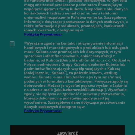
do Państwa możliwości i potrzeb branżowych. W tym celu
mogą one zostać przekazane podmiotom finansującym
współpracującym z firmą Kubota. Niepodanie obu danych
kontaktowych (adresu e-mail oraz numeru telefonu)
uniemożliwi rozpatrzenie Państwa wniosku. Szczegółowe
informacje dotyczące przetwarzania danych osobowych, a
także informacje o produktach, promocjach, konkursach i
innych kwestiach, dostępne są w
Polityką Prywatności
*Wyrażam zgodę na kontakt i otrzymywanie informacji
handlowych i marketingowych o produktach lub usługach
marki Kubota oraz promocjach ich dotyczących, w tym
sposobów i ofert finansowania, ankiet satysfakcji z
badania, od Kubota (Deutchland) Gmbh sp. z o.o. Oddział w
Polsce, podmiotów z Grupy Kubota, dealerów Kubota lub
podmiotów finansujących współpracujących z Kubotą
(dalej łącznie, „Kubota”), za pośrednictwem, według
wyboru Kubota: e-mail lub telefonu (w tym sms/mms)
podanych w formularzu kontaktowym. Powyższe zgody są
dobrowolne. Możesz je wycofać poprzez wysłanie żądania
na adres e-mail: [jakub.zborowski@kubota.pl]. Wycofanie
zgody nie wpływa na zgodność z prawem przetwarzania,
którego dokonano na podstawie zgody przed jej
wycofaniem. Szczegółowe dane dotyczące przetwarzania
danych osobowych dostępne są w
Polityką Prywatności
Zatwierdź