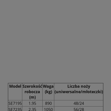
Model
Szerokość
Waga
Liczba noży
robocza
(kg)
(uniwersalne/młoteczki)
(m)
SE7195
1.95
890
48/24
SE7235
2.35
1050
56/28