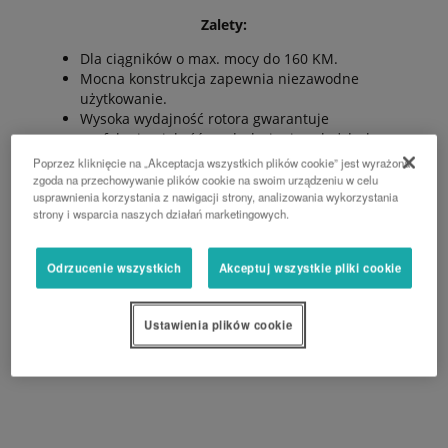
Zalety:
Dla ciągników o max. mocy do 160 KM.
Mocna konstrukcja zapewnia niezawodne
użytkowanie.
Wysoka wydajność rotora gwarantuje
perfekcyjną jakość rozdrobnienia w każdych
warunkach.
Poprzez kliknięcie na „Akceptacja wszystkich plików cookie” jest wyrażona
Prosta regulacja na polu.
zgoda na przechowywanie plików cookie na swoim urządzeniu w celu
usprawnienia korzystania z nawigacji strony, analizowania wykorzystania
Minimalna konserwacja, mniejsze koszty
strony i wsparcia naszych działań marketingowych.
eksploatacji.
Precyzyjny montaż i dokładnie wyważony rotor.
Odrzucenie wszystkich
Akceptuj wszystkie pliki cookie
PROŚBA O WYCENĘ
Ustawienia plików cookie