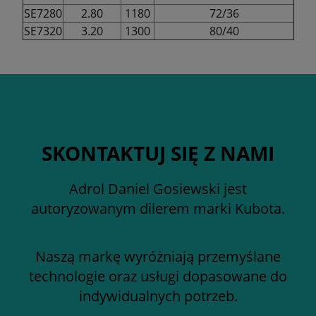
SE7280
2.80
1180
72/36
SE7320
3.20
1300
80/40
SKONTAKTUJ SIĘ Z NAMI
Adrol Daniel Gosiewski jest
autoryzowanym dilerem marki Kubota.
Naszą markę wyróżniają przemyślane
technologie oraz usługi dopasowane do
indywidualnych potrzeb.