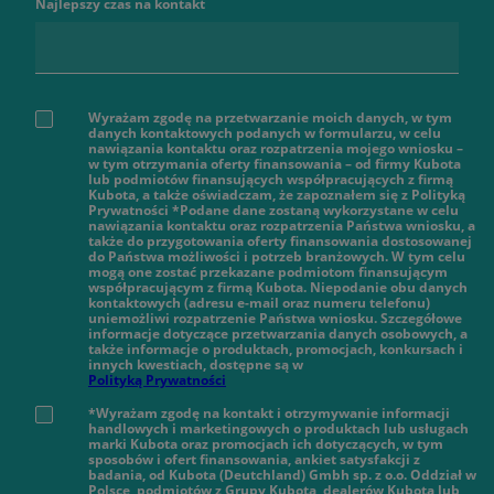
Najlepszy czas na kontakt
Wyrażam zgodę na przetwarzanie moich danych, w tym
danych kontaktowych podanych w formularzu, w celu
nawiązania kontaktu oraz rozpatrzenia mojego wniosku –
w tym otrzymania oferty finansowania – od firmy Kubota
lub podmiotów finansujących współpracujących z firmą
Kubota, a także oświadczam, że zapoznałem się z Polityką
Prywatności *Podane dane zostaną wykorzystane w celu
nawiązania kontaktu oraz rozpatrzenia Państwa wniosku, a
także do przygotowania oferty finansowania dostosowanej
do Państwa możliwości i potrzeb branżowych. W tym celu
mogą one zostać przekazane podmiotom finansującym
współpracującym z firmą Kubota. Niepodanie obu danych
kontaktowych (adresu e-mail oraz numeru telefonu)
uniemożliwi rozpatrzenie Państwa wniosku. Szczegółowe
informacje dotyczące przetwarzania danych osobowych, a
także informacje o produktach, promocjach, konkursach i
innych kwestiach, dostępne są w
Polityką Prywatności
*Wyrażam zgodę na kontakt i otrzymywanie informacji
handlowych i marketingowych o produktach lub usługach
marki Kubota oraz promocjach ich dotyczących, w tym
sposobów i ofert finansowania, ankiet satysfakcji z
badania, od Kubota (Deutchland) Gmbh sp. z o.o. Oddział w
Polsce, podmiotów z Grupy Kubota, dealerów Kubota lub