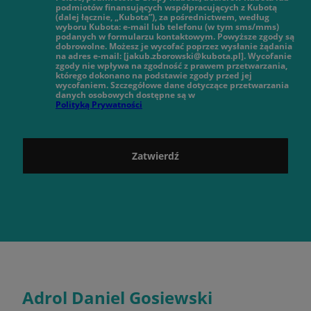
podmiotów finansujących współpracujących z Kubotą
(dalej łącznie, „Kubota”), za pośrednictwem, według
wyboru Kubota: e-mail lub telefonu (w tym sms/mms)
podanych w formularzu kontaktowym. Powyższe zgody są
dobrowolne. Możesz je wycofać poprzez wysłanie żądania
na adres e-mail: [jakub.zborowski@kubota.pl]. Wycofanie
zgody nie wpływa na zgodność z prawem przetwarzania,
którego dokonano na podstawie zgody przed jej
wycofaniem. Szczegółowe dane dotyczące przetwarzania
danych osobowych dostępne są w
Polityką Prywatności
Zatwierdź
Adrol Daniel Gosiewski