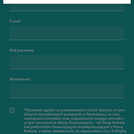
E-mail
Kod pocztowy
Wiadomość
*Wyrażam zgodę na przetwarzanie moich danych, w tym
danych kontaktowych podanych w formularzu, w celu
nawiązania kontaktu oraz rozpatrzenia mojego wniosku –
w tym otrzymania oferty finansowania – od firmy Kubota
lub podmiotów finansujących współpracujących z firmą
Kubota, a także oświadczam, że zapoznałem się z Polityką