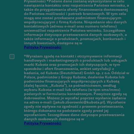
Prywatności *Podane dane zostaną wykorzystane w celu
nawiązania kontaktu oraz rozpatrzenia Państwa wniosku, a
także do przygotowania oferty finansowania dostosowanej
do Państwa możliwości i potrzeb branżowych. W tym celu
mogą one zostać przekazane podmiotom finansującym
współpracującym z firmą Kubota. Niepodanie obu danych
kontaktowych (adresu e-mail oraz numeru telefonu)
uniemożliwi rozpatrzenie Państwa wniosku. Szczegółowe
informacje dotyczące przetwarzania danych osobowych, a
także informacje o produktach, promocjach, konkursach i
innych kwestiach, dostępne są w
Polityką Prywatności
*Wyrażam zgodę na kontakt i otrzymywanie informacji
handlowych i marketingowych o produktach lub usługach
marki Kubota oraz promocjach ich dotyczących, w tym
sposobów i ofert finansowania, ankiet satysfakcji z
badania, od Kubota (Deutchland) Gmbh sp. z o.o. Oddział w
Polsce, podmiotów z Grupy Kubota, dealerów Kubota lub
podmiotów finansujących współpracujących z Kubotą
(dalej łącznie, „Kubota”), za pośrednictwem, według
wyboru Kubota: e-mail lub telefonu (w tym sms/mms)
podanych w formularzu kontaktowym. Powyższe zgody są
dobrowolne. Możesz je wycofać poprzez wysłanie żądania
na adres e-mail: [jakub.zborowski@kubota.pl]. Wycofanie
zgody nie wpływa na zgodność z prawem przetwarzania,
którego dokonano na podstawie zgody przed jej
wycofaniem. Szczegółowe dane dotyczące przetwarzania
danych osobowych dostępne są w
Polityką Prywatności