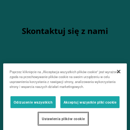
Skontaktuj się z nami
Imię
Poprzez kliknięcie na „Akceptacja wszystkich plików cookie” jest wyrażona
zgoda na przechowywanie plików cookie na swoim urządzeniu w celu
usprawnienia korzystania z nawigacji strony, analizowania wykorzystania
strony i wsparcia naszych działań marketingowych.
Nazwisko
Odrzucenie wszystkich
Akceptuj wszystkie pliki cookie
Ustawienia plików cookie
Telefon