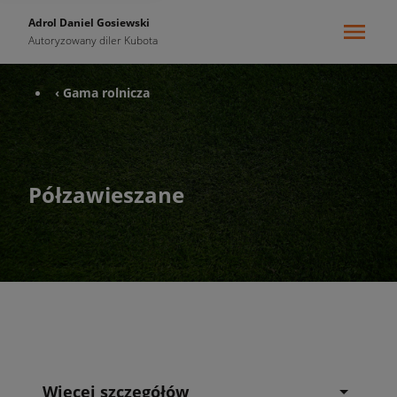
Adrol Daniel Gosiewski
Autoryzowany diler Kubota
‹ Gama rolnicza
Półzawieszane
Więcej szczegółów