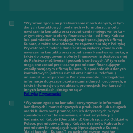
*Wyrażam zgodę na przetwarzanie moich danych, w tym
danych kontaktowych podanych w formularzu, w celu
nawiązania kontaktu oraz rozpatrzenia mojego wniosku –
w tym otrzymania oferty finansowania – od firmy Kubota
lub podmiotów finansujących współpracujących z firmą
Kubota, a także oświadczam, że zapoznałem się z Polityką
Prywatności *Podane dane zostaną wykorzystane w celu
nawiązania kontaktu oraz rozpatrzenia Państwa wniosku, a
także do przygotowania oferty finansowania dostosowanej
do Państwa możliwości i potrzeb branżowych. W tym celu
mogą one zostać przekazane podmiotom finansującym
współpracującym z firmą Kubota. Niepodanie obu danych
kontaktowych (adresu e-mail oraz numeru telefonu)
uniemożliwi rozpatrzenie Państwa wniosku. Szczegółowe
informacje dotyczące przetwarzania danych osobowych, a
także informacje o produktach, promocjach, konkursach i
innych kwestiach, dostępne są w
Polityką Prywatności
*Wyrażam zgodę na kontakt i otrzymywanie informacji
handlowych i marketingowych o produktach lub usługach
marki Kubota oraz promocjach ich dotyczących, w tym
sposobów i ofert finansowania, ankiet satysfakcji z
badania, od Kubota (Deutchland) Gmbh sp. z o.o. Oddział w
Polsce, podmiotów z Grupy Kubota, dealerów Kubota lub
podmiotów finansujących współpracujących z Kubotą
(dalej łącznie, „Kubota”), za pośrednictwem, według