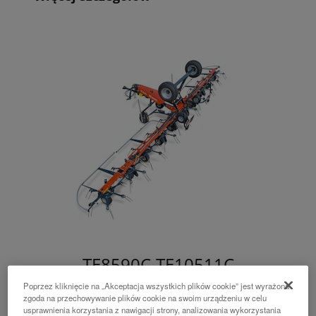
TE8590C-TE10511C
Poprzez kliknięcie na „Akceptacja wszystkich plików cookie” jest wyrażona
Przetrząsacze ciągane na ramie transportowej o
zgoda na przechowywanie plików cookie na swoim urządzeniu w celu
usprawnienia korzystania z nawigacji strony, analizowania wykorzystania
szerokościach roboczych 9.0, 11.2 lub 13.3 m.