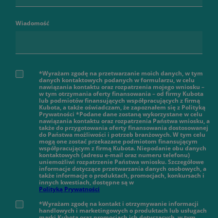
Wiadomość
*Wyrażam zgodę na przetwarzanie moich danych, w tym
danych kontaktowych podanych w formularzu, w celu
nawiązania kontaktu oraz rozpatrzenia mojego wniosku –
w tym otrzymania oferty finansowania – od firmy Kubota
lub podmiotów finansujących współpracujących z firmą
Kubota, a także oświadczam, że zapoznałem się z Polityką
Prywatności *Podane dane zostaną wykorzystane w celu
nawiązania kontaktu oraz rozpatrzenia Państwa wniosku, a
także do przygotowania oferty finansowania dostosowanej
do Państwa możliwości i potrzeb branżowych. W tym celu
mogą one zostać przekazane podmiotom finansującym
współpracującym z firmą Kubota. Niepodanie obu danych
kontaktowych (adresu e-mail oraz numeru telefonu)
uniemożliwi rozpatrzenie Państwa wniosku. Szczegółowe
informacje dotyczące przetwarzania danych osobowych, a
także informacje o produktach, promocjach, konkursach i
innych kwestiach, dostępne są w
Polityką Prywatności
*Wyrażam zgodę na kontakt i otrzymywanie informacji
handlowych i marketingowych o produktach lub usługach
marki Kubota oraz promocjach ich dotyczących, w tym