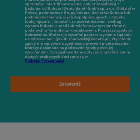
sposobów i ofert finansowania, ankiet satysfakcji z
badania, od Kubota (Deutchland) Gmbh sp. z o.o. Oddział w
Polsce, podmiotów z Grupy Kubota, dealerów Kubota lub
podmiotów finansujących współpracujących z Kubotą
(dalej łącznie, „Kubota”), za pośrednictwem, według
wyboru Kubota: e-mail lub telefonu (w tym sms/mms)
podanych w formularzu kontaktowym. Powyższe zgody są
dobrowolne. Możesz je wycofać poprzez wysłanie żądania
na adres e-mail: [jakub.zborowski@kubota.pl]. Wycofanie
zgody nie wpływa na zgodność z prawem przetwarzania,
którego dokonano na podstawie zgody przed jej
wycofaniem. Szczegółowe dane dotyczące przetwarzania
danych osobowych dostępne są w
Polityką Prywatności
Zatwierdź