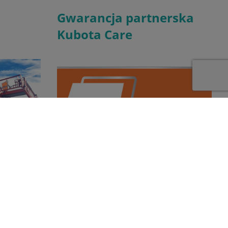
Gwarancja partnerska
Kubota Care
oryzowanym
W ramach oferty Kubota Care proponujemy
rkę
wydłużenie opieki gwarancyjnej nad