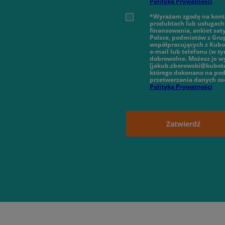
Polityką Prywatności
*Wyrażam zgodę na konta
produktach lub usługach 
finansowania, ankiet sat
Polsce, podmiotów z Gru
współpracujących z Kubot
e-mail lub telefonu (w 
dobrowolne. Możesz je wy
[jakub.zborowski@kubota
którego dokonano na pod
przetwarzania danych o
Polityką Prywatności
Zatwierdź