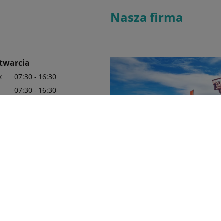
Nasza firma
twarcia
k
07:30 - 16:30
07:30 - 16:30
07:30 - 16:30
07:30 - 16:30
07:30 - 16:30
 i poznaj produkty
marki Kubota
0 01 46
Adrol Daniel Gosiewski jest aut
dilerem marki Kubota. Naszą ma