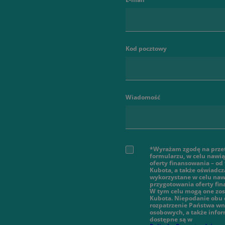
Kod pocztowy
Wiadomość
*Wyrażam zgodę na prze
formularzu, w celu nawi
oferty finansowania – od
Kubota, a także oświadcz
wykorzystane w celu nawi
przygotowania oferty fi
W tym celu mogą one zos
Kubota. Niepodanie obu 
rozpatrzenie Państwa wn
osobowych, a także infor
dostępne są w