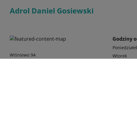
Adrol Daniel Gosiewski
Godziny o
Poniedziałe
Wiśniewo 9A
Wtorek
18-300 Zambrów, woj. podlaskie &#32;
Środa
Polska
Czwartek
Piątek
Odwiedź nas
japońskiej 
phone
(86) 27