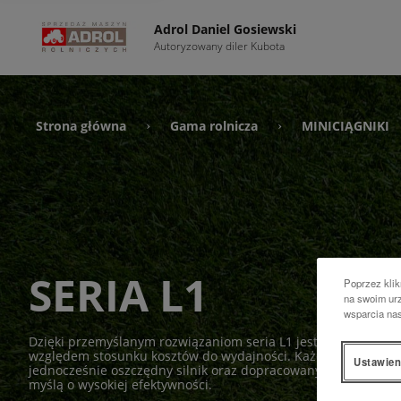
Adrol Daniel Gosiewski
Autoryzowany diler Kubota
Strona główna
Gama rolnicza
MINICIĄGNIKI
›
›
SERIA L1
Poprzez klik
na swoim urz
wsparcia na
Dzięki przemyślanym rozwiązaniom seria L1 jest liderem wś
względem stosunku kosztów do wydajności. Każda maszyna z
Ustawien
jednocześnie oszczędny silnik oraz dopracowany system przen
myślą o wysokiej efektywności.