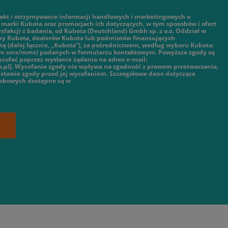
kt i otrzymywanie informacji handlowych i marketingowych o
marki Kubota oraz promocjach ich dotyczących, w tym sposobów i ofert
ysfakcji z badania, od Kubota (Deutchland) Gmbh sp. z o.o. Oddział w
py Kubota, dealerów Kubota lub podmiotów finansujących
ą (dalej łącznie, „Kubota”), za pośrednictwem, według wyboru Kubota:
tym sms/mms) podanych w formularzu kontaktowym. Powyższe zgody są
cofać poprzez wysłanie żądania na adres e-mail:
.pl]. Wycofanie zgody nie wpływa na zgodność z prawem przetwarzania,
stawie zgody przed jej wycofaniem. Szczegółowe dane dotyczące
sobowych dostępne są w