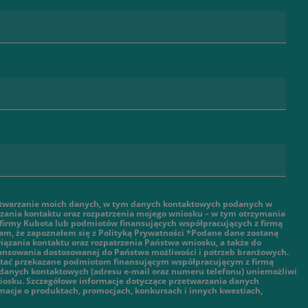
twarzanie moich danych, w tym danych kontaktowych podanych w
ązania kontaktu oraz rozpatrzenia mojego wniosku – w tym otrzymania
 firmy Kubota lub podmiotów finansujących współpracujących z firmą
am, że zapoznałem się z Polityką Prywatności *Podane dane zostaną
ązania kontaktu oraz rozpatrzenia Państwa wniosku, a także do
nansowania dostosowanej do Państwa możliwości i potrzeb branżowych.
tać przekazane podmiotom finansującym współpracującym z firmą
danych kontaktowych (adresu e-mail oraz numeru telefonu) uniemożliwi
iosku. Szczegółowe informacje dotyczące przetwarzania danych
macje o produktach, promocjach, konkursach i innych kwestiach,