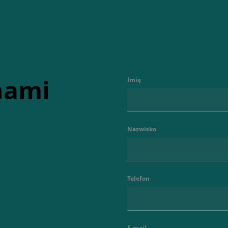
 nami
Imię
Nazwisko
Telefon
E-mail