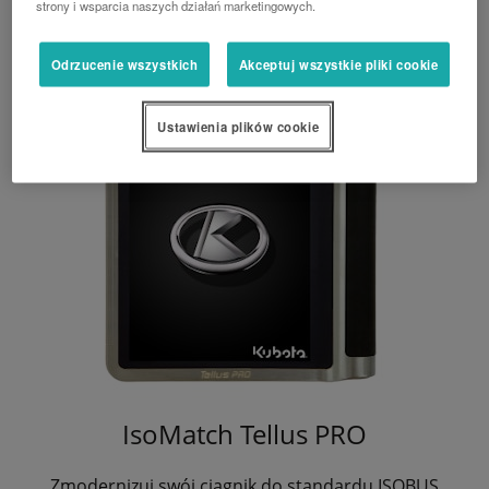
Zmodernizuj swój ciągnik do standardu ISOBUS
strony i wsparcia naszych działań marketingowych.
Odrzucenie wszystkich
Akceptuj wszystkie pliki cookie
Ustawienia plików cookie
IsoMatch Tellus PRO
Zmodernizuj swój ciągnik do standardu ISOBUS