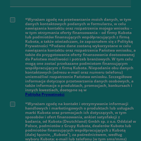
*Wyrażam zgodę na przetwarzanie moich danych, w tym
danych kontaktowych podanych w formularzu, w celu
nawiązania kontaktu oraz rozpatrzenia mojego wniosku –
w tym otrzymania oferty finansowania – od firmy Kubota
lub podmiotów finansujących współpracujących z firmą
Kubota, a także oświadczam, że zapoznałem się z Polityką
Prywatności *Podane dane zostaną wykorzystane w celu
nawiązania kontaktu oraz rozpatrzenia Państwa wniosku, a
także do przygotowania oferty finansowania dostosowanej
do Państwa możliwości i potrzeb branżowych. W tym celu
mogą one zostać przekazane podmiotom finansującym
współpracującym z firmą Kubota. Niepodanie obu danych
kontaktowych (adresu e-mail oraz numeru telefonu)
uniemożliwi rozpatrzenie Państwa wniosku. Szczegółowe
informacje dotyczące przetwarzania danych osobowych, a
także informacje o produktach, promocjach, konkursach i
innych kwestiach, dostępne są w
Polityką Prywatności
*Wyrażam zgodę na kontakt i otrzymywanie informacji
handlowych i marketingowych o produktach lub usługach
marki Kubota oraz promocjach ich dotyczących, w tym
sposobów i ofert finansowania, ankiet satysfakcji z
badania, od Kubota (Deutchland) Gmbh sp. z o.o. Oddział w
Polsce, podmiotów z Grupy Kubota, dealerów Kubota lub
podmiotów finansujących współpracujących z Kubotą
(dalej łącznie, „Kubota”), za pośrednictwem, według
wyboru Kubota: e-mail lub telefonu (w tym sms/mms)