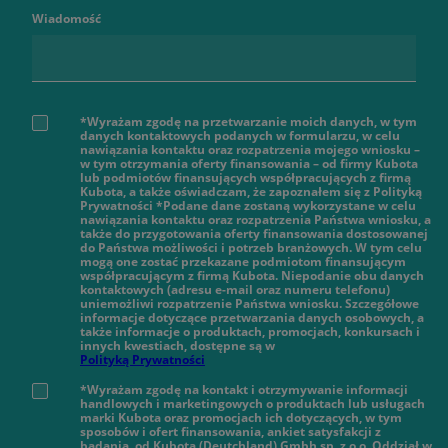
Wiadomość
*Wyrażam zgodę na przetwarzanie moich danych, w tym
danych kontaktowych podanych w formularzu, w celu
nawiązania kontaktu oraz rozpatrzenia mojego wniosku –
w tym otrzymania oferty finansowania – od firmy Kubota
lub podmiotów finansujących współpracujących z firmą
Kubota, a także oświadczam, że zapoznałem się z Polityką
Prywatności *Podane dane zostaną wykorzystane w celu
nawiązania kontaktu oraz rozpatrzenia Państwa wniosku, a
także do przygotowania oferty finansowania dostosowanej
do Państwa możliwości i potrzeb branżowych. W tym celu
mogą one zostać przekazane podmiotom finansującym
współpracującym z firmą Kubota. Niepodanie obu danych
kontaktowych (adresu e-mail oraz numeru telefonu)
uniemożliwi rozpatrzenie Państwa wniosku. Szczegółowe
informacje dotyczące przetwarzania danych osobowych, a
także informacje o produktach, promocjach, konkursach i
innych kwestiach, dostępne są w
Polityką Prywatności
*Wyrażam zgodę na kontakt i otrzymywanie informacji
handlowych i marketingowych o produktach lub usługach
marki Kubota oraz promocjach ich dotyczących, w tym
sposobów i ofert finansowania, ankiet satysfakcji z
badania, od Kubota (Deutchland) Gmbh sp. z o.o. Oddział w