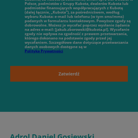
Polsce, podmiotów z Grupy Kubota, dealerów Kubota lub
podmiotów finansujących współpracujących z Kubotą
(dalej łącznie, „Kubota”), za pośrednictwem, według
wyboru Kubota: e-mail lub telefonu (w tym sms/mms)
podanych w formularzu kontaktowym. Powyższe zgody są
dobrowolne. Możesz je wycofać poprzez wysłanie żądania
na adres e-mail: [jakub.zborowski@kubota.pl]. Wycofanie
zgody nie wpływa na zgodność z prawem przetwarzania,
którego dokonano na podstawie zgody przed jej
wycofaniem. Szczegółowe dane dotyczące przetwarzania
danych osobowych dostępne są w
Polityką Prywatności
Zatwierdź
Adrol Daniel Gosiewski