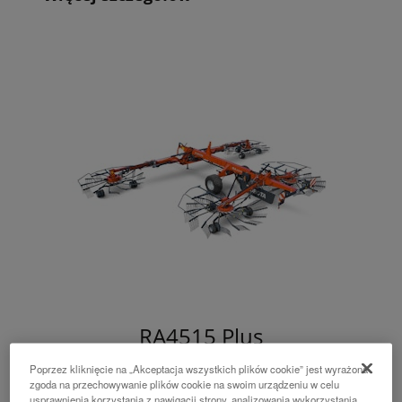
RA4515 Plus
Poprzez kliknięcie na „Akceptacja wszystkich plików cookie” jest wyrażona
Zgrabiarka ProLine z odkładaniem pokosu do
zgoda na przechowywanie plików cookie na swoim urządzeniu w celu
środka i szerokością roboczą od 9,8 do 15,0
usprawnienia korzystania z nawigacji strony, analizowania wykorzystania