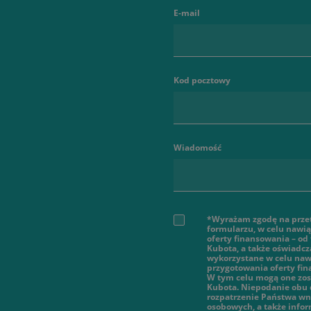
E-mail
Kod pocztowy
Wiadomość
*Wyrażam zgodę na prze
formularzu, w celu nawi
oferty finansowania – od
Kubota, a także oświadcz
wykorzystane w celu nawi
przygotowania oferty fi
W tym celu mogą one zos
Kubota. Niepodanie obu 
rozpatrzenie Państwa wn
osobowych, a także infor