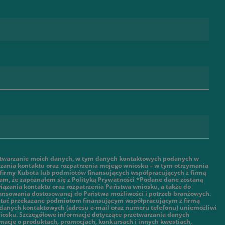
twarzanie moich danych, w tym danych kontaktowych podanych w
ązania kontaktu oraz rozpatrzenia mojego wniosku – w tym otrzymania
 firmy Kubota lub podmiotów finansujących współpracujących z firmą
am, że zapoznałem się z Polityką Prywatności *Podane dane zostaną
ązania kontaktu oraz rozpatrzenia Państwa wniosku, a także do
nansowania dostosowanej do Państwa możliwości i potrzeb branżowych.
tać przekazane podmiotom finansującym współpracującym z firmą
danych kontaktowych (adresu e-mail oraz numeru telefonu) uniemożliwi
iosku. Szczegółowe informacje dotyczące przetwarzania danych
macje o produktach, promocjach, konkursach i innych kwestiach,