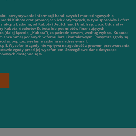
kt i otrzymywanie informacji handlowych i marketingowych o
marki Kubota oraz promocjach ich dotyczących, w tym sposobów i ofert
ysfakcji z badania, od Kubota (Deutchland) Gmbh sp. z o.o. Oddział w
py Kubota, dealerów Kubota lub podmiotów finansujących
ą (dalej łącznie, „Kubota”), za pośrednictwem, według wyboru Kubota:
tym sms/mms) podanych w formularzu kontaktowym. Powyższe zgody są
cofać poprzez wysłanie żądania na adres e-mail:
.pl]. Wycofanie zgody nie wpływa na zgodność z prawem przetwarzania,
stawie zgody przed jej wycofaniem. Szczegółowe dane dotyczące
sobowych dostępne są w