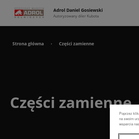
Adrol Daniel Gosiewski
Autoryzowany diler Kubota
Strona główna
Części zamienne
›
Części zamienne
Poprzez klik
na swoim urz
wsparcia na