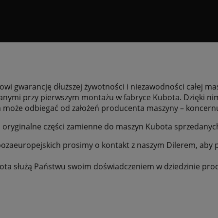
wi gwarancję dłuższej żywotności i niezawodności całej mas
ymi przy pierwszym montażu w fabryce Kubota. Dzięki nim p
ka może odbiegać od założeń producenta maszyny – koncern
u oryginalne części zamienne do maszyn Kubota sprzedanyc
zaeuropejskich prosimy o kontakt z naszym Dilerem, aby p
bota służą Państwu swoim doświadczeniem w dziedzinie pro