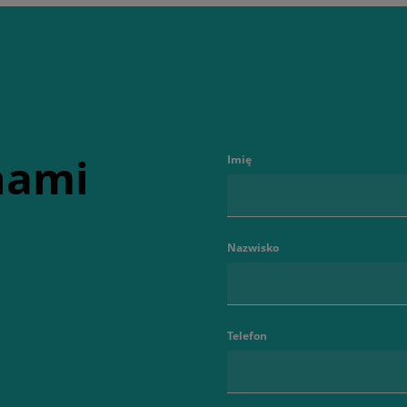
 nami
Imię
Nazwisko
Telefon