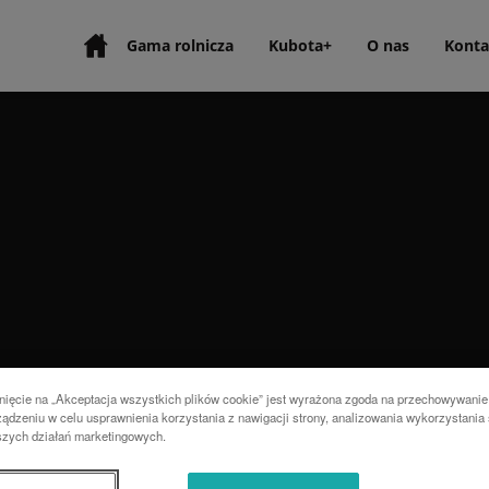
Gama rolnicza
Kubota+
O nas
Konta
nięcie na „Akceptacja wszystkich plików cookie” jest wyrażona zgoda na przechowywanie
ądzeniu w celu usprawnienia korzystania z nawigacji strony, analizowania wykorzystania 
szych działań marketingowych.