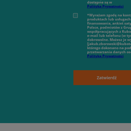
dostępne są w
Polityką Prywatności
*Wyrażam zgodę na konta
produktach lub usługach 
finansowania, ankiet sat
Polsce, podmiotów z Gru
współpracujących z Kubot
e-mail lub telefonu (w 
dobrowolne. Możesz je wy
[jakub.zborowski@kubota
którego dokonano na pod
przetwarzania danych o
Polityką Prywatności
Zatwierdź