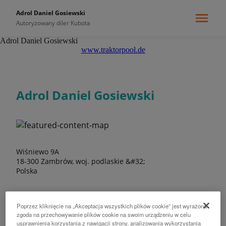
Adrol Daniel Gosiewski
Autoryzowany diler Kubota
Adrol Daniel Gosiewski
www.traktorpool.de
Adrol Daniel Gosiewski
Wiśniewo 9A
18-300 Zambrów, woj. podlaskie &#32;
Polska
Poprzez kliknięcie na „Akceptacja wszystkich plików cookie” jest wyrażona
zgoda na przechowywanie plików cookie na swoim urządzeniu w celu
usprawnienia korzystania z nawigacji strony, analizowania wykorzystania