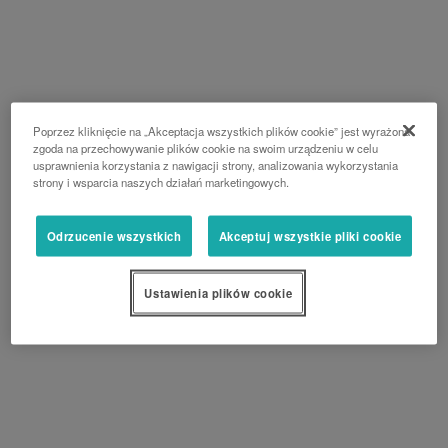
Poprzez kliknięcie na „Akceptacja wszystkich plików cookie” jest wyrażona
zgoda na przechowywanie plików cookie na swoim urządzeniu w celu
usprawnienia korzystania z nawigacji strony, analizowania wykorzystania
strony i wsparcia naszych działań marketingowych.
Odrzucenie wszystkich
Akceptuj wszystkie pliki cookie
Ustawienia plików cookie