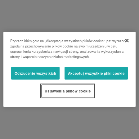
Poprzez kliknięcie na „Akceptacja wszystkich plików cookie” jest wyrażona
zgoda na przechowywanie plików cookie na swoim urządzeniu w celu
usprawnienia korzystania z nawigacji strony, analizowania wykorzystania
strony i wsparcia naszych działań marketingowych.
Odrzucenie wszystkich
Akceptuj wszystkie pliki cookie
Ustawienia plików cookie