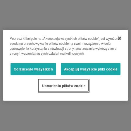
Poprzez kliknięcie na „Akceptacja wszystkich plików cookie” jest wyrażona
zgoda na przechowywanie plików cookie na swoim urządzeniu w celu
usprawnienia korzystania z nawigacji strony, analizowania wykorzystania
strony i wsparcia naszych działań marketingowych.
Odrzucenie wszystkich
Akceptuj wszystkie pliki cookie
Ustawienia plików cookie